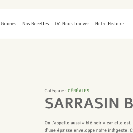
 Graines
Nos Recettes
Où Nous Trouver
Notre Histoire
Catégorie :
CÉRÉALES
SARRASIN B
On l’appelle aussi « blé noir » car elle est
d’une épaisse enveloppe noire indigeste. C