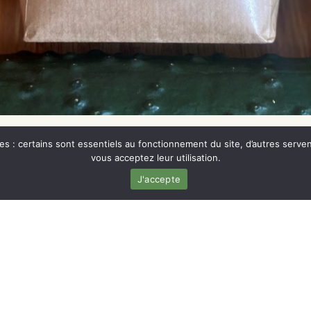
ies : certains sont essentiels au fonctionnement du site, d’autres serve
vous acceptez leur utilisation.
J'accepte
NOUS REMETTONS AU GOÛT DU JOUR DES VARIÉT
AGRICULTURE LOCALE,
DURABLE ET RESPECTUEUSE DE L’ENVIRONNEM
PRODUITS
LIENS UTILES
CÉRÉALES
AXEL ET PAUL