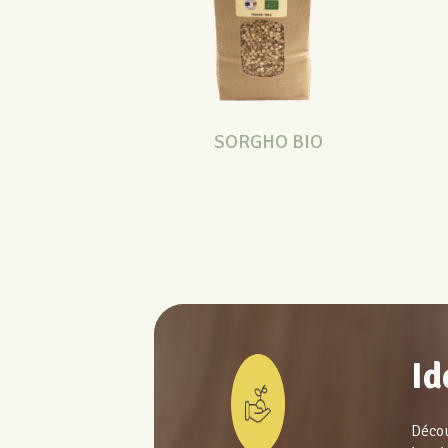
SORGHO BIO
Id
Décou