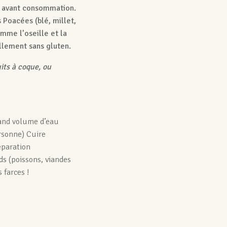
e avant consommation.
s Poacées (blé, millet,
mme l’oseille et la
ellement sans gluten.
uits à coque, ou
rand volume d’eau
ersonne) Cuire
éparation
s (poissons, viandes
 farces !