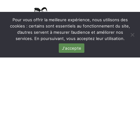
Pour vous offrir la meilleure expérience, nous utilisons des
cookies : certains sont essentiels au fonctionnement du site,
d’autres servent à mesurer l’audience et améliorer nos
services. En poursuivant, vous acceptez leur utilisation.
Axel & Paul, producteurs-transformateurs de
J'accepte
graines alimentaires biologiques dans le Sud-
Ouest.
NOUS REMETTONS AU GOÛT DU
JOUR DES VARIÉTÉS ANCIENNES,
ISSUES D’UNE AGRICULTURE
LOCALE,
DURABLE ET RESPECTUEUSE DE
L’ENVIRONNEMENT.