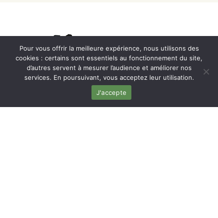
Pour vous offrir la meilleure expérience, nous utilisons des
cookies : certains sont essentiels au fonctionnement du site,
d’autres servent à mesurer l’audience et améliorer nos
services. En poursuivant, vous acceptez leur utilisation.
Axel & Paul, producteurs-transformateurs de
J'accepte
graines alimentaires biologiques dans le Sud-
Ouest.
NOUS REMETTONS AU GOÛT DU
JOUR DES VARIÉTÉS ANCIENNES,
ISSUES D’UNE AGRICULTURE
LOCALE,
DURABLE ET RESPECTUEUSE DE